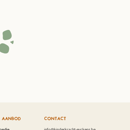
 AANBOD
CONTACT
pedie
info@kinderkracht-eyckens.be