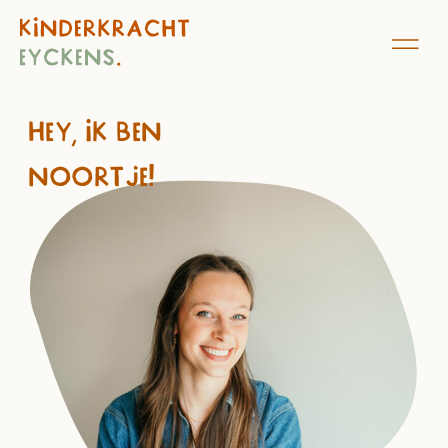
Hey, ik ben
noortje!